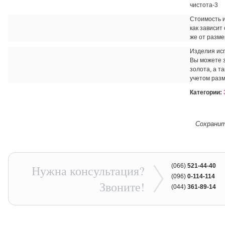
чистота-3
Стоимость и
как зависит
же от разме
Изделия ис
Вы можете з
золота, а т
учетом разм
Категории:
Сохран
(066)
521-44-40
Нужна консультация?
(096)
0-114-114
Звоните!
(044)
361-89-14