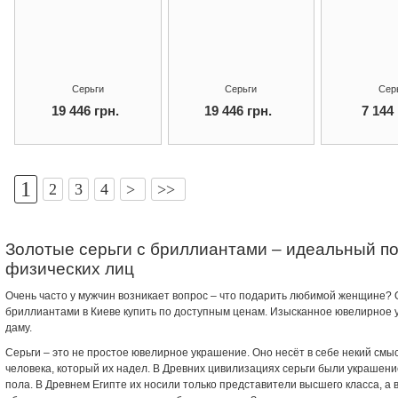
Серьги
Серьги
Сер
19 446 грн.
19 446 грн.
7 144 
[
1
2
3
4
>
>>
Золотые серьги с бриллиантами – идеальный по
физических лиц
Очень часто у мужчин возникает вопрос – что подарить любимой женщине? О
бриллиантами в Киеве купить по доступным ценам. Изысканное ювелирное 
даму.
Серьги – это не простое ювелирное украшение. Оно несёт в себе некий смыс
человека, который их надел. В Древних цивилизациях серьги были украшен
пола. В Древнем Египте их носили только представители высшего класса, а 