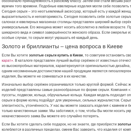
обозначало принадлежность к рабскому классу. Затем они стали весьма р
мужчин того времени. Подобные ювелирные изделия могли себе позволить 
Сегодня серьги – это неотъемлемый аксессуар, который есть у каждой женщ
выразительность и неповторимость. Сегодня позволить себе золотые серьги
салонах и ювелирных магазинах столицы представлен широкий выбор серёж
универсальным. Его женщина может носить абсолютно в любом возрасте. Пр
шикарного вида и символ завершённости женского образа. Если ожерелье и
особые случаи, то серьги могут украшать её каждый день.
Золото и бриллианты – цена вопроса в Киеве
Если Вы хотите
золотые серьги купить в Киеве
, то советуем остановить с
карат»
. В каталоге представлен лучший выбор серёжек от известных отече
из высокопробных материалов, характеризуются оригинальностью дизайна, 
одним несомненным достоинством нашей продукции является гипоаллергенн
изделия, Вы можете не сомневаться в их качестве.
Изначально выбор серёжек ограничивался только круглой формой. Сейчас 
изделий представлены самые разнообразные по форме серьги. Компания «1
пуссеты, подвески, кольца, обручальные кольца. Каждая модель подходит о
серьги в форме колец подойдут для уверенных, сильных журналистов. Серь
элегантность, утончённость. У нас вы можете заказать изделия с камнем и б
только качественные замки. Мы заботимся, о том, чтобы Вы могли носить укр
некачественного замка Вы можете его случайно потерять.
Если Вы хотите сделать себе подарок, но не знаете, где приобрести
золотые
колеблются в различных пределах, смеем Вас заверить, что изделия от ком