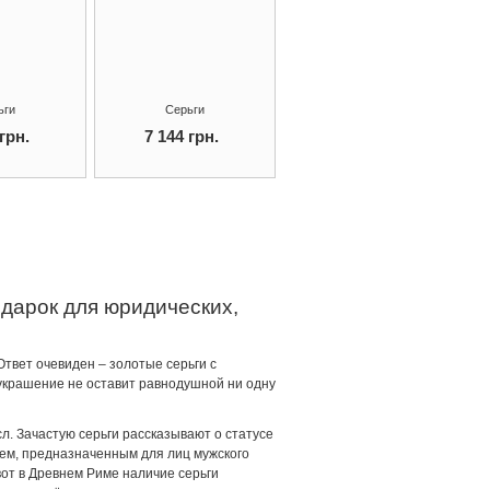
ьги
Серьги
грн.
7 144 грн.
]
дарок для юридических,
твет очевиден – золотые серьги с
украшение не оставит равнодушной ни одну
л. Зачастую серьги рассказывают о статусе
ием, предназначенным для лиц мужского
вот в Древнем Риме наличие серьги