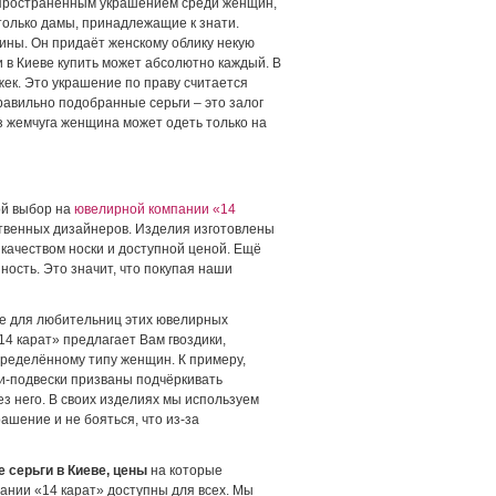
аспространённым украшением среди женщин,
только дамы, принадлежащие к знати.
ины. Он придаёт женскому облику некую
 в Киеве купить может абсолютно каждый. В
ек. Это украшение по праву считается
авильно подобранные серьги – это залог
з жемчуга женщина может одеть только на
вой выбор на
ювелирной компании «14
ственных дизайнеров. Изделия изготовлены
качеством носки и доступной ценой. Ещё
ость. Это значит, что покупая наши
же для любительниц этих ювелирных
4 карат» предлагает Вам гвоздики,
пределённому типу женщин. К примеру,
ги-подвески призваны подчёркивать
ез него. В своих изделиях мы используем
ашение и не бояться, что из-за
 серьги в Киеве, цены
на которые
пании «14 карат» доступны для всех. Мы