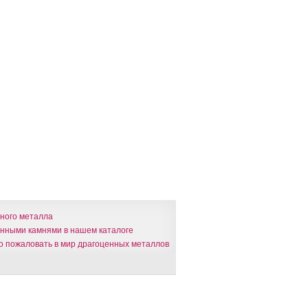
яного металла
енными камнями в нашем каталоге
о пожаловать в мир драгоценных металлов