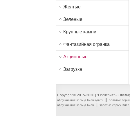
Желтые
Зеленые
Крупные камни
Фантазийная огранка
Акционные
Загрузка
Copyright © 2015-2020 | "Obruchka" - Ювел
-||-
обручальные кольца Киев купить
золотые серьг
-||-
обручальные кольца Киев
золотые серьги Киев