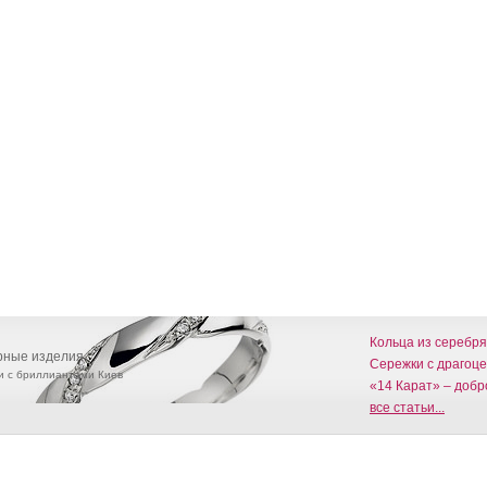
Кольца из серебр
ирные изделия
Сережки с драгоц
и с бриллиантами Киев
«14 Карат» – добр
все статьи...